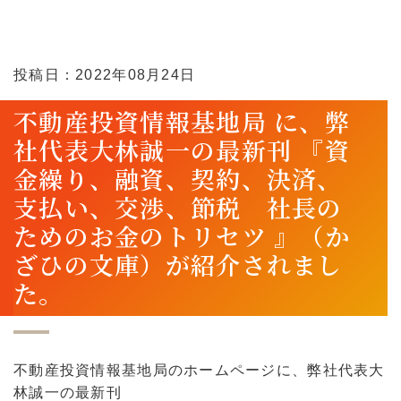
投稿日：2022年08月24日
不動産投資情報基地局 に、弊
社代表大林誠一の最新刊 『資
金繰り、融資、契約、決済、
支払い、交渉、節税 社長の
ためのお金のトリセツ 』（か
ざひの文庫）が紹介されまし
た。
不動産投資情報基地局のホームページに、弊社代表大
林誠一の最新刊